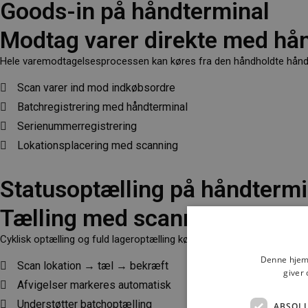
Goods-in på håndterminal
Modtag varer direkte med hå
Hele varemodtagelsesprocessen kan køres fra den håndholdte håndter
Scan varer ind mod indkøbsordre
Batchregistrering med håndterminal
Serienummerregistrering
Lokationsplacering med scanning
Statusoptælling på håndtermi
Tælling med scanning
Cyklisk optælling og fuld lageroptælling køres direkte fra håndtermina
Denne hjemm
Scan lokation → tæl → bekræft
giver 
Afvigelser markeres automatisk
Understøtter batchoptælling
ABSOL