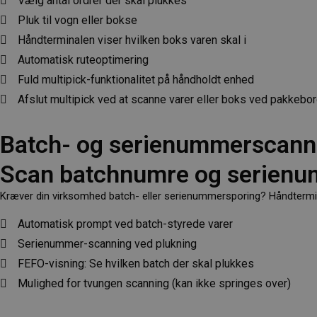
Vælg antal ordrer der skal plukkes
Pluk til vogn eller bokse
Håndterminalen viser hvilken boks varen skal i
Automatisk ruteoptimering
Fuld multipick-funktionalitet på håndholdt enhed
Afslut multipick ved at scanne varer eller boks ved pakkebo
Batch- og serienummerscann
Scan batchnumre og serienum
Kræver din virksomhed batch- eller serienummersporing? Håndtermi
Automatisk prompt ved batch-styrede varer
Serienummer-scanning ved plukning
FEFO-visning: Se hvilken batch der skal plukkes
Mulighed for tvungen scanning (kan ikke springes over)