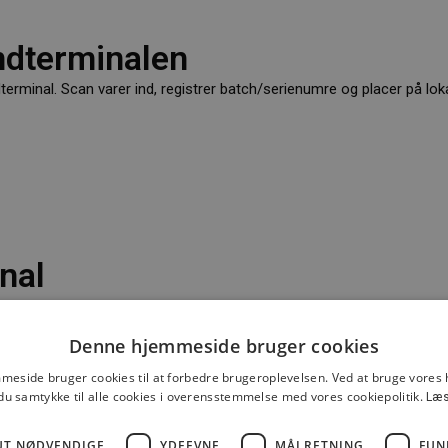
ndterminalen
minal. Scan varer ind, registrer batch/serienumre og placer på loka
nal
Denne hjemmeside bruger cookies
lerne. Scan lokation, tæl varer, bekræft.
eside bruger cookies til at forbedre brugeroplevelsen. Ved at bruge vore
du samtykke til alle cookies i overensstemmelse med vores cookiepolitik.
Læs
UT NØDVENDIGE
YDEEVNE
MÅLRETNING
FUN