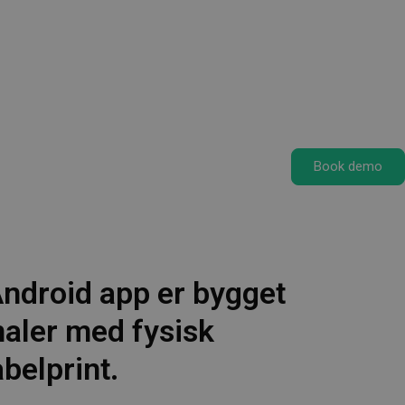
Book demo
.
Android app er bygget
naler med fysisk
belprint.