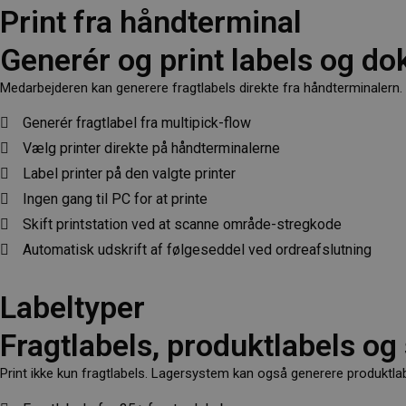
Print fra håndterminal
Generér og print labels og d
pys_session_limit
Medarbejderen kan generere fragtlabels direkte fra håndterminalern. 
Generér fragtlabel fra multipick-flow
pys_start_session
Vælg printer direkte på håndterminalerne
Label printer på den valgte printer
CookieScriptConsent
Ingen gang til PC for at printe
Skift printstation ved at scanne område-stregkode
Automatisk udskrift af følgeseddel ved ordreafslutning
Provider 
Navn
Provider /
Domæne
Provi
Navn
Navn
Domæne
Dom
Labeltyper
pys_first_visit
.lagersys
pys_landing_page
_fbp
now-
Meta Platform
cowo
Inc.
Fragtlabels, produktlabels og
.lagersystem.dk
.lage
pysTrafficSource
.lage
Print ikke kun fragtlabels. Lagersystem kan også generere produktlab