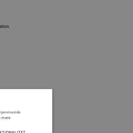
tion.
s hjemmeside
 mere
KTIONALITET