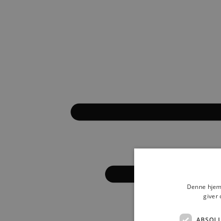
Denne hjemm
giver 
ABSOL