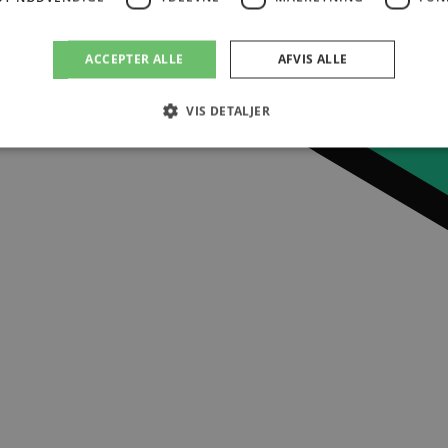
ACCEPTER ALLE
AFVIS ALLE
VIS DETALJER
Absolut nødvendige
Ydeevne
Målretning
Funktionalitet
s muliggør hjemmesidens grundlæggende funktionalitet såsom brugerlogin og kontoa
en de absolut nødvendige cookies.
Provider /
Udløbsdato
Beskrivelse
Domæne
art
Session
Hjælper WooCommerce med at bestemme, hvor
Automattic
kurven ændres.
Inc.
lagersystem.dk
Session
Hjælper med at holde styr på hvad der er lagt i
Automattic
Inc.
lagersystem.dk
Session
Cookie genereret af applikationer baseret på P
PHP.net