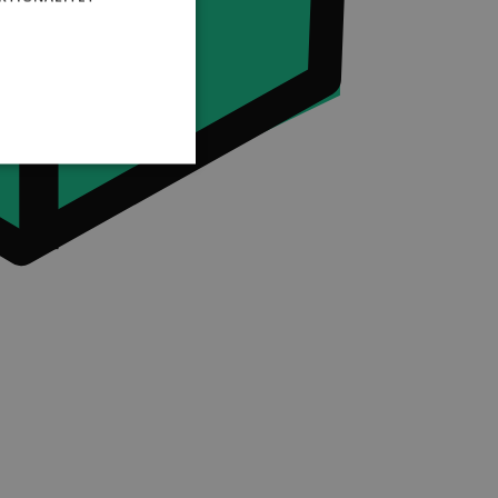
dministration. Hjemmesiden
når indholdet/dataene i
 kurven
HP-sproget. Dette er en