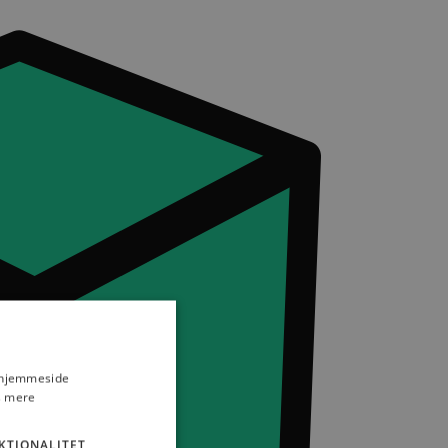
s hjemmeside
 mere
KTIONALITET