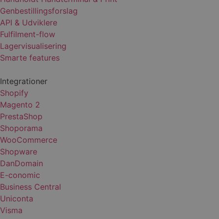
Genbestillingsforslag
API & Udviklere
Fulfilment-flow
Lagervisualisering
Smarte features
Integrationer
pys_session_limit
.lagersystem.dk
59 minutter
51
Shopify
sekunder
Magento 2
PrestaShop
Shoporama
WooCommerce
Shopware
DanDomain
E-conomic
Business Central
pys_start_session
.lagersystem.dk
Session
Uniconta
Visma