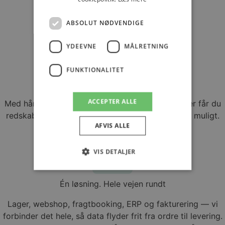
Send
ABSOLUT NØDVENDIGE
YDEEVNE
MÅLRETNING
FUNKTIONALITET
Spar mandetimer
ACCEPTER ALLE
Med håndhåndterminal og rapporteringsværktøjer får du
redskaberne til at gøre dit lager så effektivt som muligt.
AFVIS ALLE
VIS DETALJER
Én løsning. Hele vejen rundt
Absolut nødvendige
Ydeevne
Lager, webshop, fragtbooking, ERP og fakturering — vi
Målretning
Funktionalitet
forbinder det hele, så data flyder frit fra ordre til levering.
Absolut nødvendige cookies muliggør