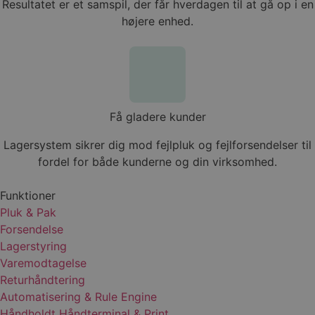
Resultatet er et samspil, der får hverdagen til at gå op i en
hjemmesidens grundlæggende funktionalitet
højere enhed.
såsom brugerlogin og kontoadministration.
Hjemmesiden kan ikke bruges korrekt uden de
absolut nødvendige cookies.
Provider /
Navn
Udløbsdato
Domæne
woocommerce_items_in_cart
Session
Automattic
Inc.
Få gladere kunder
lagersystem.dk
Lagersystem sikrer dig mod fejlpluk og fejlforsendelser til
fordel for både kunderne og din virksomhed.
woocommerce_cart_hash
Session
Automattic
Inc.
lagersystem.dk
Funktioner
PHPSESSID
Session
PHP.net
Pluk & Pak
lagersystem.dk
Forsendelse
Lagerstyring
Varemodtagelse
Returhåndtering
Automatisering & Rule Engine
Håndholdt Håndterminal & Print