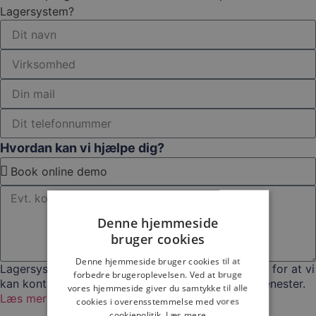
Lagersystem?
Hvordan kan vi hjælpe dig?
Denne hjemmeside
bruger cookies
Denne hjemmeside bruger cookies til at
Lagersystem har brug for dine kontaktoplysninger for at vi
forbedre brugeroplevelsen. Ved at bruge
kan kontakte dig angående vores produkter og tjenester.
vores hjemmeside giver du samtykke til alle
Læs mere om vores Persondatapolitik
cookies i overensstemmelse med vores
cookiepolitik.
Læs mere