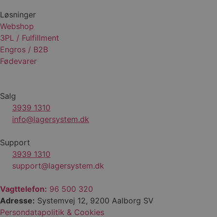
Løsninger
Webshop
3PL / Fulfillment
Engros / B2B
CookieScriptConsent
4 uger 2
CookieScript
Fødevarer
dage
lagersystem.dk
Salg
3939 1310
info@lagersystem.dk
Support
3939 1310
support@lagersystem.dk
Provider /
Navn
Udløbsdato
Beskrivelse
Domæne
Provider /
Vagttelefon:
96 500 320
Navn
Udløbsdato
Beskrivelse
pys_first_visit
.lagersystem.dk
1 uge
Denne cookie
Domæne
bruges til at
Adresse:
Systemvej 12, 9200 Aalborg SV
Provider /
Navn
Udløbsdato
Beskrivelse
bestemme den
pys_landing_page
now-
1 uge
Denne cook
Domæne
første gang
Persondatapolitik & Cookies
coworking.com
bruges til a