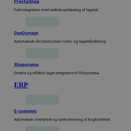
woocommerce_cart_hash
Session
Automattic
PrestaShop
Inc.
lagersystem.dk
Fuld integration med realtidsopdatering af lageret.
PHPSESSID
Session
PHP.net
lagersystem.dk
DanDomain
Automatisér din DanDomain ordre- og lagerhåndtering.
Shoporama
Direkte og effektiv lager-integration til Shoporama.
ERP
E-conomic
pys_session_limit
.lagersystem.dk
59 minutter
51
Automatisk overførsel og synkronisering af bogholderiet.
sekunder