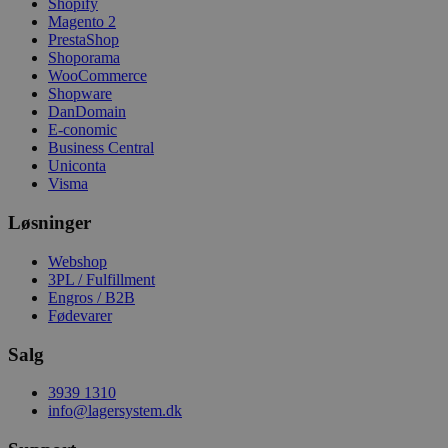
Shopify
Magento 2
PrestaShop
Shoporama
WooCommerce
Shopware
DanDomain
E-conomic
Business Central
Uniconta
Visma
Løsninger
Webshop
3PL / Fulfillment
Engros / B2B
Fødevarer
Salg
3939 1310
info@lagersystem.dk