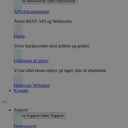
Close Ressourcer
Open Ressourcer
hvilket hjæ
med at fors
hvordan
API-dokumentation
brugerne
ankommer 
Åbent REST API og Webhooks
webstedet.
Hjælp
Vores hjælpecenter med artikler og guides
Udlejning af udstyr
Vi har altid ekstra udstyr på lager, klar til afsendelse
Hardware Webshop
Kontakt
Support
Close Support
Open Support
Fjernsupport