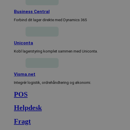
Business Central
Forbind dit lager direkte med Dynamics 365
Uniconta
pys_start_session
.lagersystem.dk
Session
Kobl lagerstyring komplet sammen med Uniconta.
Visma.net
Integrér logistik, ordrehåndtering og økonomi.
POS
CookieScriptConsent
4 uger 2
CookieScript
dage
lagersystem.dk
Helpdesk
Fragt