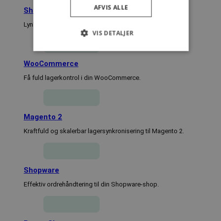
AFVIS ALLE
Shopify
Lynhurtig ordre- og lagerstyring til din Shopify.
VIS DETALJER
WooCommerce
Absolut nødvendige
Ydeevne
Få fuld lagerkontrol i din WooCommerce.
Målretning
Funktionalitet
Absolut nødvendige cookies muliggør
hjemmesidens grundlæggende funktionalitet
Magento 2
såsom brugerlogin og kontoadministration.
Hjemmesiden kan ikke bruges korrekt uden de
Kraftfuld og skalerbar lagersynkronisering til Magento 2.
absolut nødvendige cookies.
Provider /
Navn
Udløbsdato
Domæne
Shopware
woocommerce_items_in_cart
Session
Automattic
Inc.
Effektiv ordrehåndtering til din Shopware-shop.
lagersystem.dk