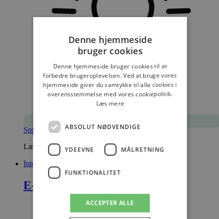
Denne hjemmeside
bruger cookies
Denne hjemmeside bruger cookies til at
forbedre brugeroplevelsen. Ved at bruge vores
hjemmeside giver du samtykke til alle cookies i
overensstemmelse med vores cookiepolitik.
Læs mere
ABSOLUT NØDVENDIGE
Smarte features
Læs om udvalgte funktioner
YDEEVNE
MÅLRETNING
Integrationer
Close Integrationer
Open Integrationer
FUNKTIONALITET
E-commerce
ACCEPTER ALLE