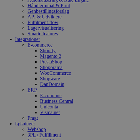
Håndterminal & Print
Genbestillingsforslag
API & Udviklere
Fulfilment-flow
Lagervisualisering
Smarte features
Integrationer
E-commerce
Shopify
Magento 2
PrestaShop
Shoporama
WooCommerce
Shopware
DanDomain
ERP
E-conomic
Business Central
Uniconta
Visma.net
Fragt
Løsninger
Webshop
3PL / Fulfillment